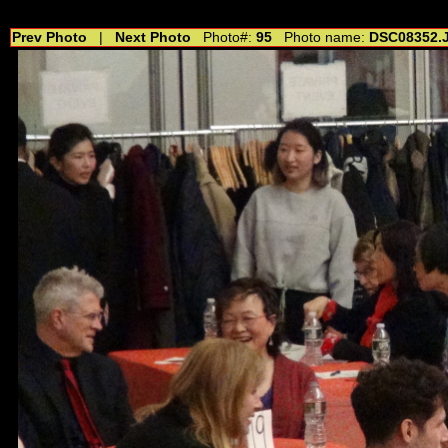
//---------------------------------------------- //for drop shadow text // 20160804
Prev Photo
|
Next Photo
Photo#:
95
Photo name:
DSC08352.