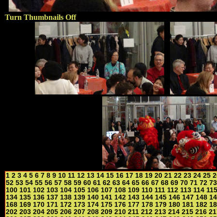
Turn Thumbnails Off
1
2
3
4
5
6
7
8
9
10
11
12
13
14
15
16
17
18
19
20
21
22
23
24
25
2
52
53
54
55
56
57
58
59
60
61
62
63
64
65
66
67
68
69
70
71
72
73
100
101
102
103
104
105
106
107
108
109
110
111
112
113
114
11
134
135
136
137
138
139
140
141
142
143
144
145
146
147
148
14
168
169
170
171
172
173
174
175
176
177
178
179
180
181
182
18
202
203
204
205
206
207
208
209
210
211
212
213
214
215
216
21