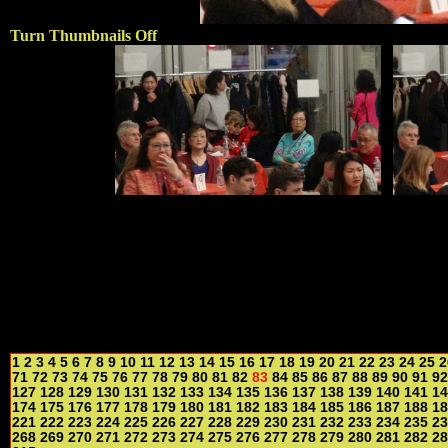
Turn Thumbnails Off
1
2
3
4
5
6
7
8
9
10
11
12
13
14
15
16
17
18
19
20
21
22
23
24
25
2
71
72
73
74
75
76
77
78
79
80
81
82
83
84
85
86
87
88
89
90
91
92
127
128
129
130
131
132
133
134
135
136
137
138
139
140
141
14
174
175
176
177
178
179
180
181
182
183
184
185
186
187
188
18
221
222
223
224
225
226
227
228
229
230
231
232
233
234
235
23
268
269
270
271
272
273
274
275
276
277
278
279
280
281
282
28