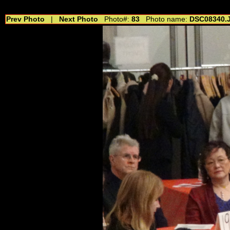
//---------------------------------------------- //for drop shadow text // 20160804
Prev Photo
|
Next Photo
Photo#:
83
Photo name:
DSC08340.