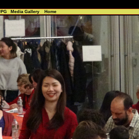
 - R. Lin //----------------------------------------------
JPG
Media Gallery
Home