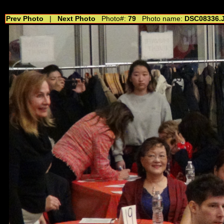
//---------------------------------------------- //for drop shadow text // 20160804
Prev Photo
|
Next Photo
Photo#:
79
Photo name:
DSC08336.