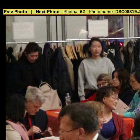
//---------------------------------------------- //for drop shadow text // 20160804
Prev Photo
|
Next Photo
Photo#:
62
Photo name:
DSC08319.