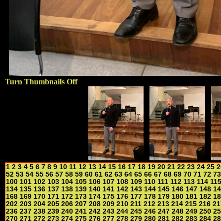
Turn Thumbnails Off
1
2
3
4
5
6
7
8
9
10
11
12
13
14
15
16
17
18
19
20
21
22
23
24
25
2
52
53
54
55
56
57
58
59
60
61
62
63
64
65
66
67
68
69
70
71
72
73
100
101
102
103
104
105
106
107
108
109
110
111
112
113
114
11
134
135
136
137
138
139
140
141
142
143
144
145
146
147
148
14
168
169
170
171
172
173
174
175
176
177
178
179
180
181
182
18
202
203
204
205
206
207
208
209
210
211
212
213
214
215
216
21
236
237
238
239
240
241
242
243
244
245
246
247
248
249
250
25
270
271
272
273
274
275
276
277
278
279
280
281
282
283
284
28