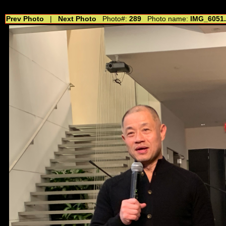
//---------------------------------------------- //for drop shadow text // 20160804
Prev Photo
|
Next Photo
Photo#:
289
Photo name:
IMG_6051