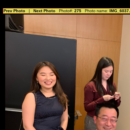
//---------------------------------------------- //for drop shadow text // 20160804
Prev Photo
|
Next Photo
Photo#:
275
Photo name:
IMG_6037