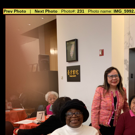
//---------------------------------------------- //for drop shadow text // 20160804
Prev Photo
|
Next Photo
Photo#:
231
Photo name:
IMG_5992