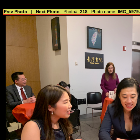
//---------------------------------------------- //for drop shadow text // 20160804
Prev Photo
|
Next Photo
Photo#:
218
Photo name:
IMG_5979