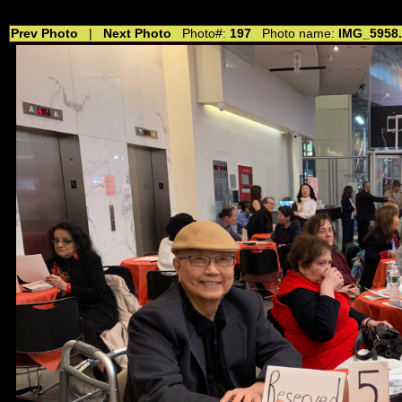
//---------------------------------------------- //for drop shadow text // 20160804
Prev Photo
|
Next Photo
Photo#:
197
Photo name:
IMG_5958