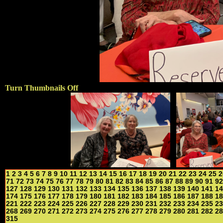
Turn Thumbnails Off
1
2
3
4
5
6
7
8
9
10
11
12
13
14
15
16
17
18
19
20
21
22
23
24
25
2
71
72
73
74
75
76
77
78
79
80
81
82
83
84
85
86
87
88
89
90
91
92
127
128
129
130
131
132
133
134
135
136
137
138
139
140
141
14
174
175
176
177
178
179
180
181
182
183
184
185
186
187
188
18
221
222
223
224
225
226
227
228
229
230
231
232
233
234
235
23
268
269
270
271
272
273
274
275
276
277
278
279
280
281
282
28
315