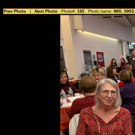
//---------------------------------------------- //for drop shadow text // 20160804
Prev Photo
|
Next Photo
Photo#:
192
Photo name:
IMG_5953