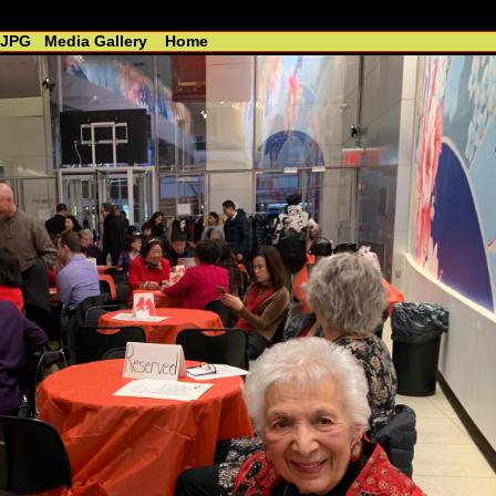
 - R. Lin //----------------------------------------------
.JPG
Media Gallery
Home