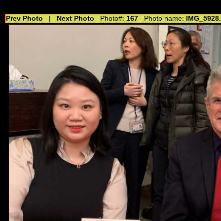
//---------------------------------------------- //for drop shadow text // 20160804
Prev Photo
|
Next Photo
Photo#:
167
Photo name:
IMG_5928