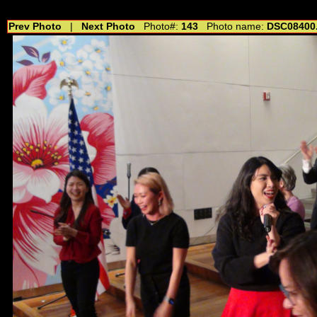
//---------------------------------------------- //for drop shadow text // 20160804
Prev Photo
|
Next Photo
Photo#:
143
Photo name:
DSC08400