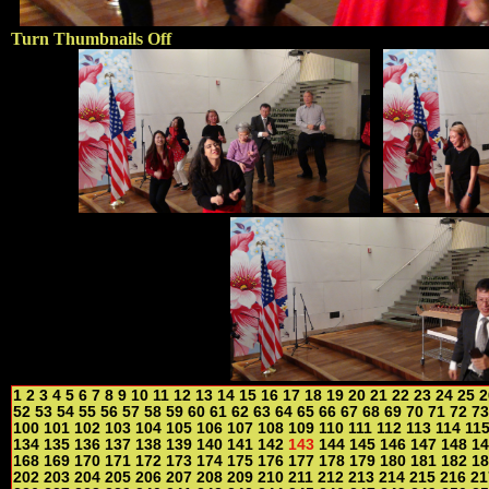
Turn Thumbnails Off
1
2
3
4
5
6
7
8
9
10
11
12
13
14
15
16
17
18
19
20
21
22
23
24
25
2
52
53
54
55
56
57
58
59
60
61
62
63
64
65
66
67
68
69
70
71
72
73
100
101
102
103
104
105
106
107
108
109
110
111
112
113
114
11
134
135
136
137
138
139
140
141
142
143
144
145
146
147
148
14
168
169
170
171
172
173
174
175
176
177
178
179
180
181
182
18
202
203
204
205
206
207
208
209
210
211
212
213
214
215
216
21