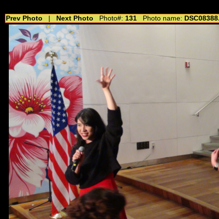
//---------------------------------------------- //for drop shadow text // 20160804
Prev Photo
|
Next Photo
Photo#:
131
Photo name:
DSC08388