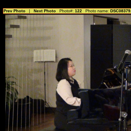
//---------------------------------------------- //for drop shadow text // 20160804
Prev Photo
|
Next Photo
Photo#:
122
Photo name:
DSC08379